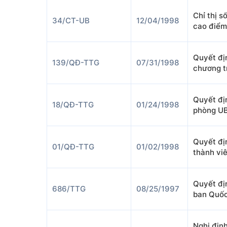
Chỉ thị 
34/CT-UB
12/04/1998
cao điểm
Quyết đị
139/QĐ-TTG
07/31/1998
chương t
Quyết đị
18/QĐ-TTG
01/24/1998
phòng U
Quyết đị
01/QĐ-TTG
01/02/1998
thành vi
Quyết đị
686/TTG
08/25/1997
ban Quốc
Nghị địn