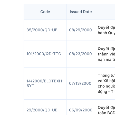
Code
Issued Date
Quyết đị
35/2000/QĐ-UB
08/29/2000
hành Quy
Quyết đị
101/2000/QĐ-TTG
08/23/2000
thành vi
nạn ma t
Thông tư
và Xã hội
14/2000/BLĐTBXH-
07/13/2000
BYT
cho ngườ
động - T
Quyết đị
29/2000/QĐ-UB
06/09/2000
toàn BCĐ