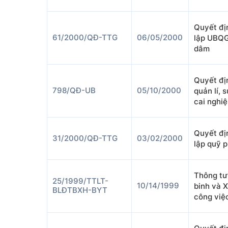
Quyết đị
61/2000/QĐ-TTG
06/05/2000
lập UBQG
dâm
Quyết đị
798/QĐ-UB
05/10/2000
quản lí, 
cai nghi
Quyết đị
31/2000/QĐ-TTG
03/02/2000
lập quỹ 
Thông tư
25/1999/TTLT-
10/14/1999
binh và X
BLĐTBXH-BYT
công việ