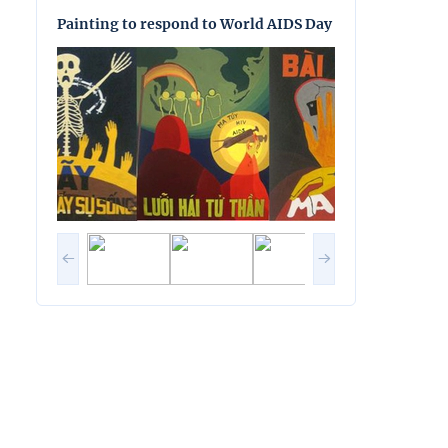
Painting to respond to World AIDS Day
Painting to res