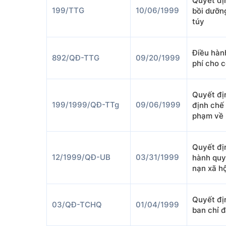
Quyết đị
199/TTG
10/06/1999
bồi dưỡn
túy
Điều hàn
892/QĐ-TTG
09/20/1999
phí cho 
Quyết đị
199/1999/QĐ-TTg
09/06/1999
định chế 
phạm về 
Quyết đị
12/1999/QĐ-UB
03/31/1999
hành quy
nạn xã hộ
Quyết đị
03/QĐ-TCHQ
01/04/1999
ban chỉ 