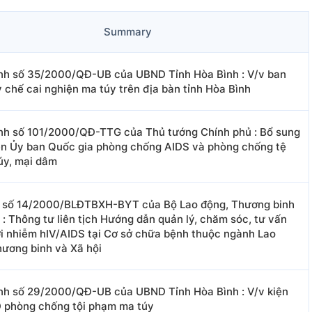
Summary
nh số 35/2000/QĐ-UB của UBND Tỉnh Hòa Bình : V/v ban
 chế cai nghiện ma túy trên địa bàn tỉnh Hòa Bình
nh số 101/2000/QĐ-TTG của Thủ tướng Chính phủ : Bổ sung
ên Ủy ban Quốc gia phòng chống AIDS và phòng chống tệ
úy, mại dâm
 số 14/2000/BLĐTBXH-BYT của Bộ Lao động, Thương binh
 : Thông tư liên tịch Hướng dẫn quản lý, chăm sóc, tư vấn
i nhiễm hIV/AIDS tại Cơ sở chữa bệnh thuộc ngành Lao
hương binh và Xã hội
nh số 29/2000/QĐ-UB của UBND Tỉnh Hòa Bình : V/v kiện
 phòng chống tội phạm ma túy