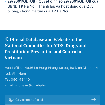
29/2001/QĐ-UB - Quyết định số 29/2001/QĐ-UB của
UBND TP Hà Nội : Thành lập và hoạt động của Quỹ
phòng, chống ma túy của TP Hà Nội
© Official Database and Website of the
National Committee for AIDS, Drugs and
Prostitution Prevention and Control of
Vietnam
Head office: No.16 Le Hong Phong Street, Ba Dinh District, Ha
Noi, Viet Nam
Tel: 080. 48440
Email: vgpnews@chinhphu.vn
Government Portal